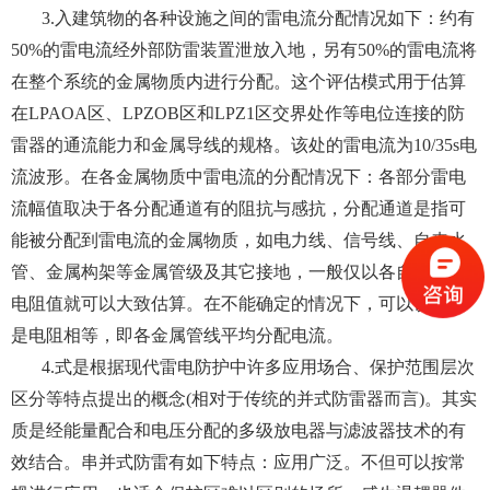
3.入建筑物的各种设施之间的雷电流分配情况如下：约有
50%的雷电流经外部防雷装置泄放入地，另有50%的雷电流将
在整个系统的金属物质内进行分配。这个评估模式用于估算
在LPAOA区、LPZOB区和LPZ1区交界处作等电位连接的防
雷器的通流能力和金属导线的规格。该处的雷电流为10/35s电
流波形。在各金属物质中雷电流的分配情况下：各部分雷电
流幅值取决于各分配通道有的阻抗与感抗，分配通道是指可
能被分配到雷电流的金属物质，如电力线、信号线、自来水
管、金属构架等金属管级及其它接地，一般仅以各自的接地
电阻值就可以大致估算。在不能确定的情况下，可以认为接
是电阻相等，即各金属管线平均分配电流。
4.式是根据现代雷电防护中许多应用场合、保护范围层次
区分等特点提出的概念(相对于传统的并式防雷器而言)。其实
质是经能量配合和电压分配的多级放电器与滤波器技术的有
效结合。串并式防雷有如下特点：应用广泛。不但可以按常